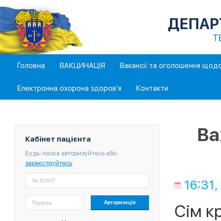
ДЕПАР
Т
Головна
ВАКЦИНАЦІЯ
Вакансії та оголошення щод
Електронна охорона здоров'я
Контакти
Ва
Кабінет пацієнта
Будь-ласка авторизуйтесь або
зареєструйтесь
16:31,
Сім кр