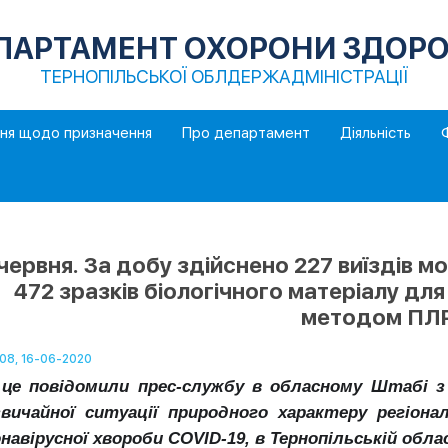
ПАРТАМЕНТ ОХОРОНИ ЗДОРО
ТЕРНОПІЛЬСЬКОЇ ОБЛДЕРЖАДМІНІСТРАЦІЇ
ння щодо призначення
Про департамент
Діяльність
 червня. За добу здійснено 227 виїздів 
472 зразків біологічного матеріалу дл
методом ПЛ
:08, 16-06-2020
це повідомили прес-службу в обласному Штабі з лі
вичайної ситуації природного характеру регіона
навірусної хвороби COVID-19, в Тернопільській обла