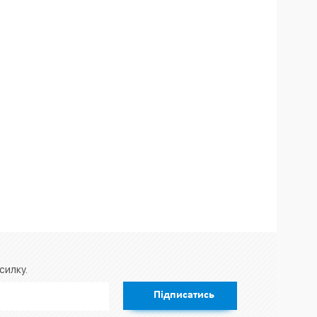
силку.
Підписатись