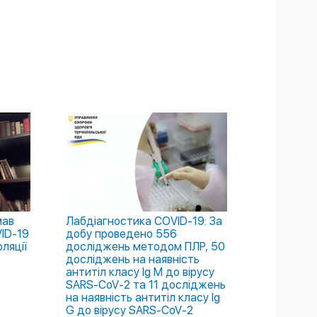
мав
Лабдіагностика COVID-19: За
ID-19
добу проведено 556
ляції
досліджень методом ПЛР, 50
досліджень на наявність
антитіл класу Ig М до вірусу
SARS-CoV-2 та 11 досліджень
на наявність антитіл класу Ig
G до вірусу SARS-CoV-2