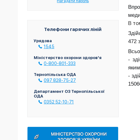
Нагадати пароль
Впр
меди
В то
Телефони гарячих ліній
Здій
472 
Урядова
1545
Всьо
Міністерство охорони здоров'я
- зд
0-800-801-333
яким
Тернопільська ОДА
- зд
097 828-75-27
1506
Департамент ОЗ Тернопільської
ОДА
0352 52-10-71