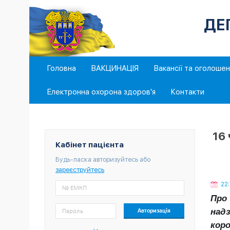
ДЕ
Головна
ВАКЦИНАЦІЯ
Вакансії та оголоше
Електронна охорона здоров'я
Контакти
16
Кабінет пацієнта
Будь-ласка авторизуйтесь або
зареєструйтесь
22
Про 
надз
коро