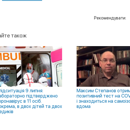
Рекомендувати:
айте також
підситуація 9 липня:
Максим Степанов отри
абораторно підтверджено
позитивний тест на COV
оронавірус в 11 осіб.
і знаходиться на самоізо
окрема, в двох дітей та двох
вдома
едиків