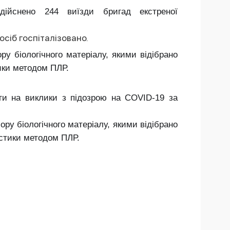
ійснено 244 виїзди бригад екстреної
осіб госпіталізовано.
у біологічного матеріалу, якими відібрано
тики методом ПЛР.
оги на виклики з підозрою на COVID-19 за
ру біологічного матеріалу, якими відібрано
остики методом ПЛР.