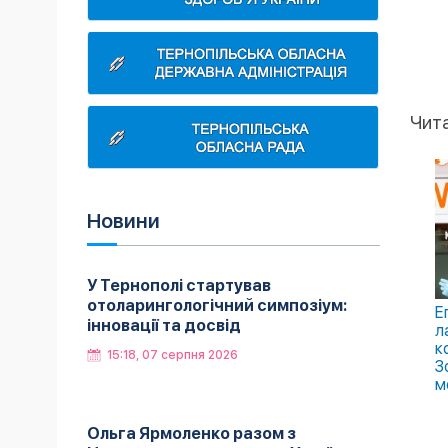
Чит
Новини
У Тернополі стартував
отоларингологічний симпозіум:
Е
інновації та досвід
л
к
15:18, 07 серпня 2026
З
м
Ольга Ярмоленко разом з