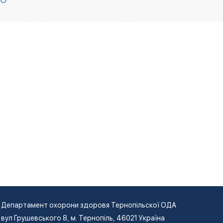
Департамент охорони здоровя Тернопільскої ОДА
вул Грушевського 8, м. Тернопіль, 46021 Україна