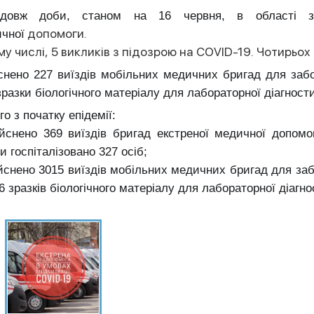
одовж доби, станом на 16 червня, в області зд
допомоги.
чної
му числі, 5 викликів з підозрою на COVID-19. Чотирьох 
снено 227 виїздів мобільних медичних бригад для забор
зразки біологічного матеріалу для лабораторної діагнос
го з початку епідемії:
ійснено 369 виїздів бригад екстреної медичної допом
и госпіталізовано 327 осіб;
ійснено 3015 виїздів мобільних медичних бригад для забо
6 зразків біологічного матеріалу для лабораторної діагн