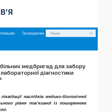
В’Я
Фахівцям
Громадянам
мобільних медбригад для забору
я лабораторної діагностики
Р
квідації наслідків медико-біологічної
льного рівня пов’язаної із поширенням
сті.