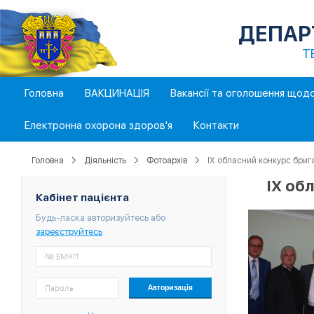
ДЕПАР
Т
Головна
ВАКЦИНАЦІЯ
Вакансії та оголошення щод
Електронна охорона здоров'я
Контакти
Головна
Діяльність
Фотоархів
ІХ обласний конкурс брига
ІХ об
Кабінет пацієнта
Будь-ласка авторизуйтесь або
зареєструйтесь