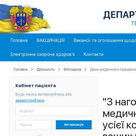
ДЕПАР
Т
Головна
ВАКЦИНАЦІЯ
Вакансії та оголошення щод
Електронна охорона здоров'я
Контакти
Головна
Діяльність
Фотоархів
День медичного працівник
Кабінет пацієнта
Будь-ласка авторизуйтесь або
"З наг
зареєструйтесь
медичн
усієї 