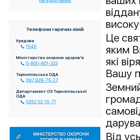
ваших 
Нагадати пароль
віддан
високу
Телефони гарячих ліній
Це свя
Урядова
яким В
1545
які вір
Міністерство охорони здоров'я
0-800-801-333
Вашу п
Тернопільська ОДА
097 828-75-27
Земний
Департамент ОЗ Тернопільської
громад
ОДА
0352 52-10-71
самові
даруват
Від ус