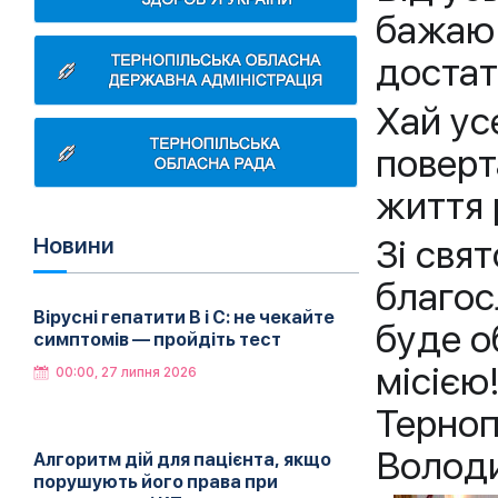
бажаю 
достат
Хай ус
поверт
життя 
Зі свя
Новини
благос
Вірусні гепатити B і C: не чекайте
буде о
симптомів — пройдіть тест
місією
00:00, 27 липня 2026
Терноп
Володи
Алгоритм дій для пацієнта, якщо
порушують його права при