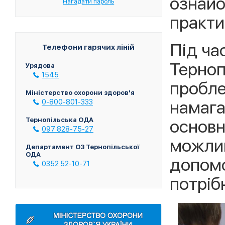
ознайо
Нагадати пароль
практи
Під ча
Телефони гарячих ліній
Терноп
Урядова
1545
пробле
Міністерство охорони здоров'я
намага
0-800-801-333
Тернопільська ОДА
основн
097 828-75-27
можлив
Департамент ОЗ Тернопільської
ОДА
допомо
0352 52-10-71
потріб