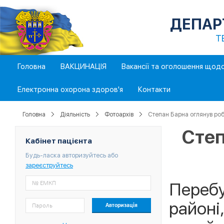
ДЕПАР
Т
Головна
ВАКЦИНАЦІЯ
Вакансії та оголошення щод
Електронна охорона здоров'я
Контакти
Головна
Діяльність
Фотоархів
Степан Барна оглянув робот
Степ
Кабінет пацієнта
Будь-ласка авторизуйтесь або
зареєструйтесь
Перебу
районі