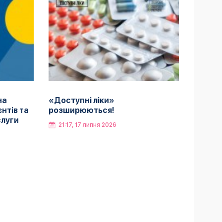
на
«Доступні ліки»
нтів та
розширюються!
слуги
21:17, 17 липня 2026