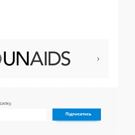
силку.
Підписатись