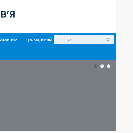
В’Я
Фахівцям
Громадянам