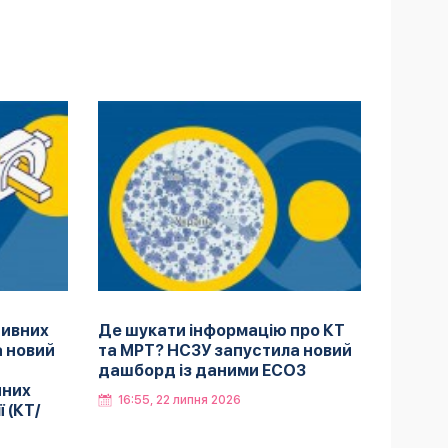
тивних
Де шукати інформацію про КТ
а новий
та МРТ? НСЗУ запустила новий
дашборд із даними ЕСОЗ
чних
16:55, 22 липня 2026
 (КТ/