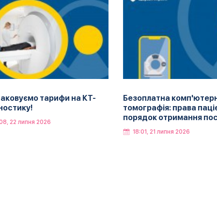
аковуємо тарифи на КТ-
Безоплатна комп'ютер
ностику!
томографія: права паціє
порядок отримання по
08, 22 липня 2026
18:01, 21 липня 2026