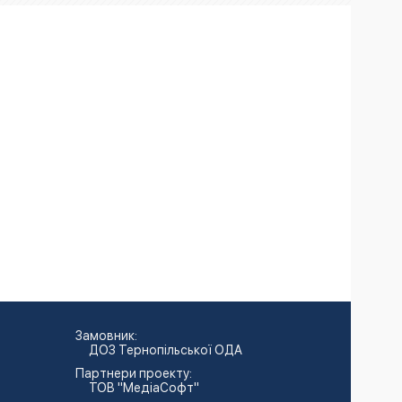
Замовник:
ДОЗ Тернопільської ОДА
Партнери проекту:
ТОВ "МедіаСофт"