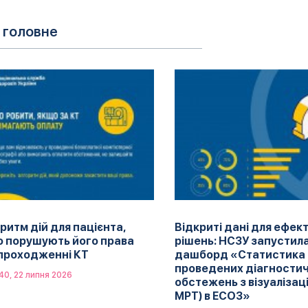
 головне
ритм дій для пацієнта,
Відкриті дані для ефек
 порушують його права
рішень: НСЗУ запустил
проходженні КТ
дашборд «Статистика
проведених діагности
40, 22 липня 2026
обстежень з візуалізації
МРТ) в ЕСОЗ»