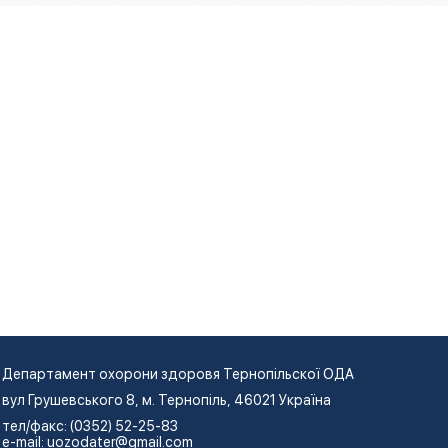
Департамент охорони здоровя Тернопільскої ОДА
вул Грушевського 8, м. Тернопіль, 46021 Україна
тел/факс: (0352) 52-25-83
e-mail:
uozodater@gmail.com