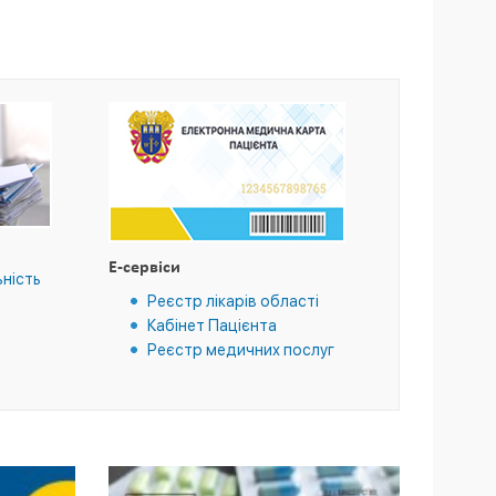
E-сервіси
ьність
Реєстр лікарів області
Кабінет Пацієнта
Реєстр медичних послуг