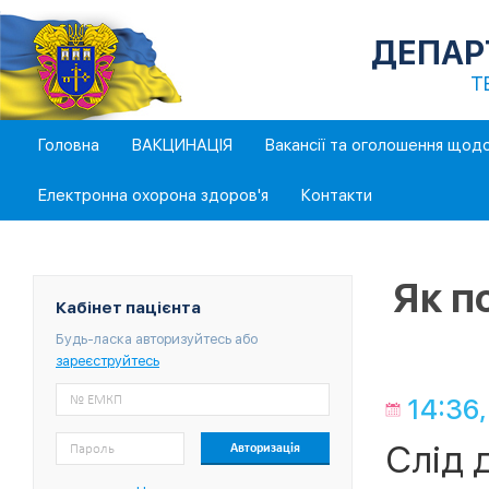
ДЕПАР
Т
Головна
ВАКЦИНАЦІЯ
Вакансії та оголошення щод
Електронна охорона здоров'я
Контакти
Як п
Кабінет пацієнта
Будь-ласка авторизуйтесь або
зареєструйтесь
14:36,
Слід 