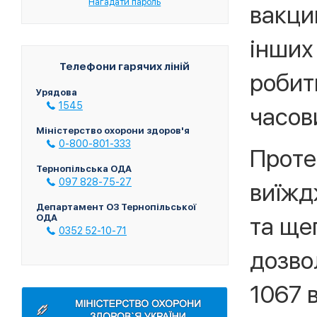
Нагадати пароль
вакци
інших 
Телефони гарячих ліній
робити
Урядова
1545
часов
Міністерство охорони здоров'я
0-800-801-333
Проте
Тернопільська ОДА
097 828-75-27
виїжд
Департамент ОЗ Тернопільської
та ще
ОДА
0352 52-10-71
дозво
1067 в