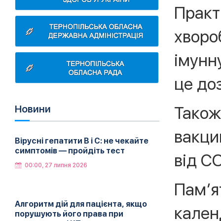
Практ
хворо
імунн
це доз
Також
Новини
вакци
Вірусні гепатити B і C: не чекайте
симптомів — пройдіть тест
від CO
00:00, 27 липня 2026
Пам’я
Алгоритм дій для пацієнта, якщо
кален
порушують його права при