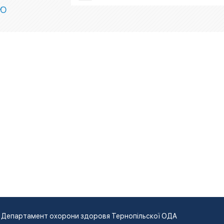
ІЮ
Департамент охорони здоровя Тернопільскої ОДА