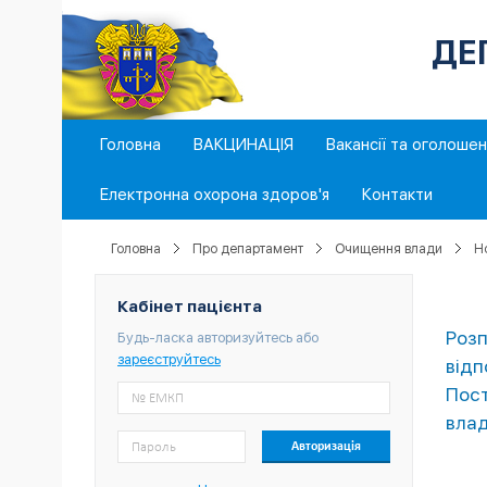
ДЕ
Головна
ВАКЦИНАЦІЯ
Вакансії та оголоше
Електронна охорона здоров'я
Контакти
Головна
Про департамент
Очищення влади
Н
Кабінет пацієнта
Розп
Будь-ласка авторизуйтесь або
зареєструйтесь
відп
Пост
влад