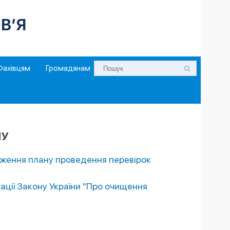
В’Я
Фахівцям
Громадянам
МУ
дження плану проведення перевірок
ації Закону України "Про очищення