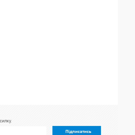
силку.
Підписатись