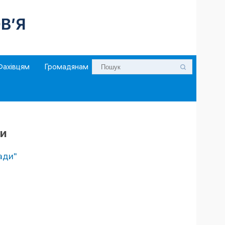
В’Я
Фахівцям
Громадянам
ни
ади"