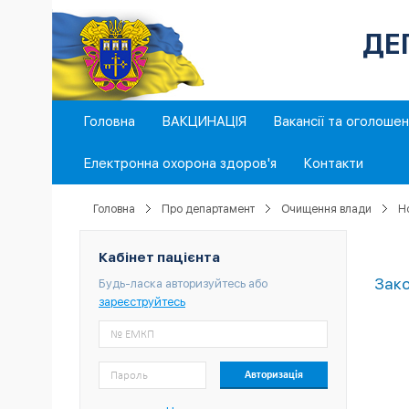
ДЕ
Головна
ВАКЦИНАЦІЯ
Вакансії та оголоше
Електронна охорона здоров'я
Контакти
Головна
Про департамент
Очищення влади
Н
Кабінет пацієнта
Зако
Будь-ласка авторизуйтесь або
зареєструйтесь