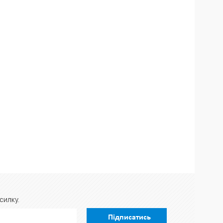
силку.
Підписатись