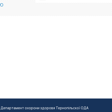
ІЮ
Департамент охорони здоровя Тернопільскої ОДА